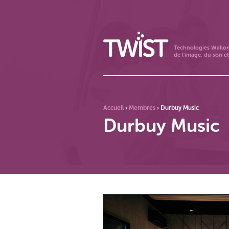
Technologies Wallo
de l'image, du son et
Accueil
›
Membres
›
Durbuy Music
Durbuy Music