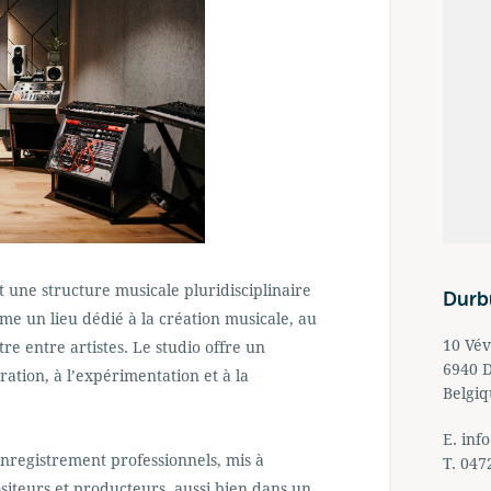
t une structure musicale pluridisciplinaire
Durb
me un lieu dédié à la création musicale, au
10 Vév
re entre artistes. Le studio offre un
6940 
ation, à l’expérimentation et à la
Belgi
E.
inf
enregistrement professionnels, mis à
T. 047
ositeurs et producteurs, aussi bien dans un