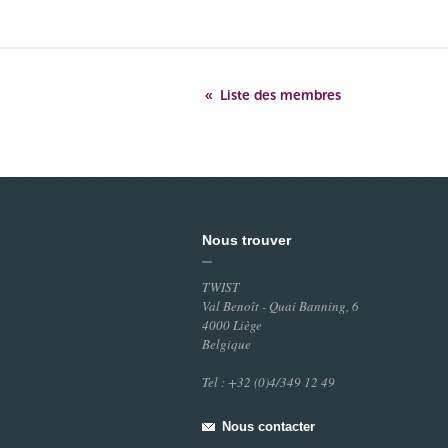
Liste des membres
Nous trouver
TWIST
Val Benoît - Quai Banning, 6
4000 Liège
Belgique
Tel : +32 (0)4/349 12 49
Nous contacter