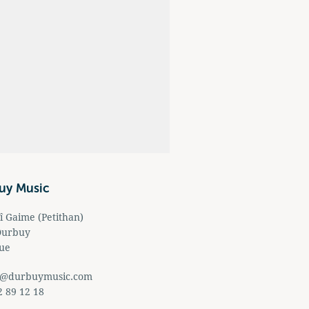
uy Music
î Gaime (Petithan)
Durbuy
que
o@durbuymusic.com
2 89 12 18