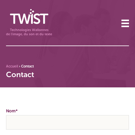
Technologies Wallonnes
de l'image, du son et du texte
Accueil
›
Contact
Contact
Nom*