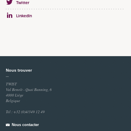
Twitter
LinkedIn
Nous trouver
TWIST
Val Benoît - Quai Banning, 6
4000 Liège
Belgique
Tel : +32 (0)4/349 12 49
Nous contacter